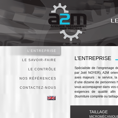
Jump to navigation
L’ENTREPRISE
L’ENTREPRISE
LE SAVOIR-FAIRE
Spécialiste de l’engrenage d
LE CONTRÔLE
par Joël NOYER), A2M oriente
axes majeurs : le service, la 
NOS RÉFÉRENCES
d’une dizaine de personnes h
vous accompagner dans vos ob
CONTACTEZ-NOUS
exigences de qualité afin 
(fourniture complète ou taillag
TAILLAGE
MICROMÉCANIQU